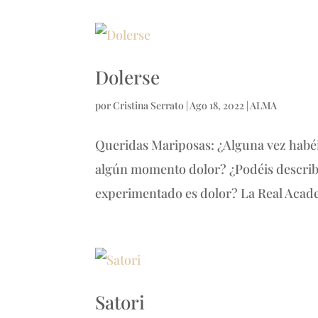
Dolerse
por
Cristina Serrato
|
Ago 18, 2022
|
ALMA
Queridas Mariposas: ¿Alguna vez habéi
algún momento dolor? ¿Podéis describi
experimentado es dolor? La Real Academ
Satori