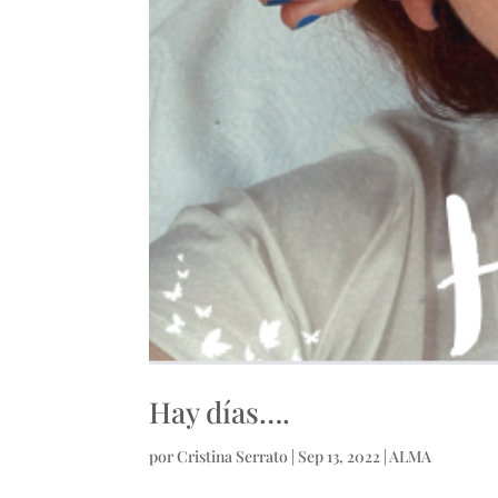
Hay días….
por
Cristina Serrato
|
Sep 13, 2022
|
ALMA