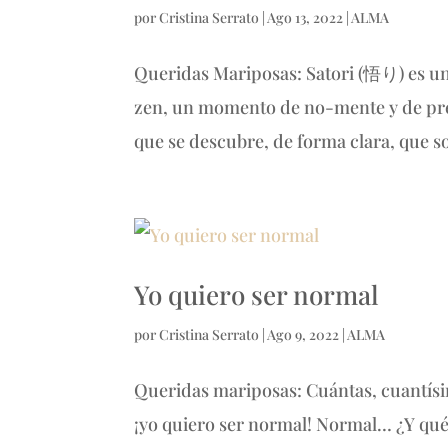
por
Cristina Serrato
|
Ago 13, 2022
|
ALMA
Queridas Mariposas: Satori (悟り) es un
zen, un momento de no-mente y de pres
que se descubre, de forma clara, que so
Yo quiero ser normal
por
Cristina Serrato
|
Ago 9, 2022
|
ALMA
Queridas mariposas: Cuántas, cuantísim
¡yo quiero ser normal! Normal… ¿Y qué