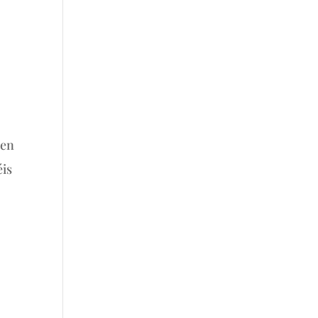
 en
éis