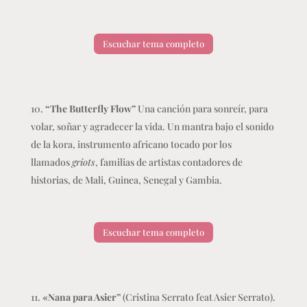
Escuchar tema completo
“The Butterfly Flow”
Una canción para sonreír, para
volar, soñar y agradecer la vida. Un mantra bajo el sonido
de la kora, instrumento africano tocado por los
llamados
griots
, familias de artistas contadores de
historias, de Mali, Guinea, Senegal y Gambia.
Escuchar tema completo
«Nana para Asier”
(Cristina Serrato feat Asier Serrato).