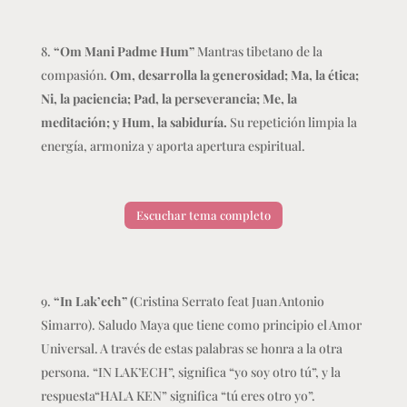
“Om Mani Padme Hum”
Mantras tibetano de la
compasión.
Om
, desarrolla la generosidad; Ma, la ética;
Ni, la paciencia; Pad, la perseverancia; Me, la
meditación; y Hum, la sabiduría.
Su repetición limpia la
energía, armoniza y aporta apertura espiritual.
Escuchar tema completo
“In Lak’ech” (
Cristina Serrato feat Juan Antonio
Simarro). Saludo Maya que tiene como principio el Amor
Universal. A través de estas palabras se honra a la otra
persona. “IN LAK’ECH”, significa “yo soy otro tú”, y la
respuesta“HALA KEN” significa “tú eres otro yo”.