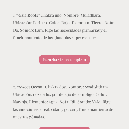
“Gaia Roots”
Chakra uno. Nombre: Muladhara.
Ubicación: Perineo. Color: Rojo. Elemento: Tierra. Nota:
Do. Sonido: Lam. Rige las necesidades primarias y el
funcionamiento de las glándulas suprarrenales
Escuchar tema completo
“Sweet Ocean”
Chakra dos. Nombre: Svadishthana.
Ubicación: dos dedos por debajo del ombligo. Color:
Naranja. Elemento: Agua. Nota: RE. Sonido: VAM. Rige
las emociones, creatividad y placer y funcionamiento de
nuestras gónadas.