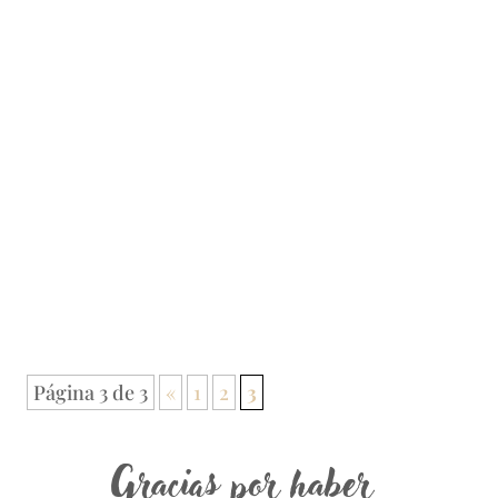
Cristina Serrato
Página 3 de 3
«
1
2
3
Gracias por haber