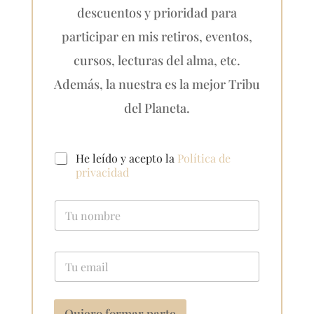
descuentos y prioridad para
participar en mis retiros, eventos,
cursos, lecturas del alma, etc.
Además, la nuestra es la mejor Tribu
del Planeta.
C
He leído y acepto la
Política de
a
privacidad
s
i
N
l
o
l
m
a
b
s
C
r
d
o
e
e
r
*
v
r
e
e
Quiero formar parte